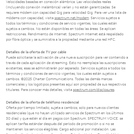
Velocidades basadas en conexión alámbrica. Las velocidades reales
(incluyendo conexión inalámbrica) varían y no están garantizadas. Se
requiere módem con capacidad Gig para velocidad Gig. Para ver una lista de
módems con capacidad, visita
spectrum.net/modem
. Servicios sujetos a
todos los términos y condiciones de servicio vigentes, los cuales están
sujetos a cambios. No están disponibles en todas las áreas. Se aplican
restricciones. Rendimiento de Internet: Spectrum Internet está respaldado
por fibra óptica y se suministra a la propiedad mediante una red HFC.
Detalles de la oferta de TV por cable
Puede solicitarse la activación de una nueva suscripción para ver contenido a
través de cada aplicación de streaming. Esto no reemplaza las suscripciones
existentes; esas se administrarán por separado. Servicios sujetos a todos los
términos y condiciones de servicio vigentes, los cuales están sujetos a
cambios. ©2025 Charter Communications. Todas las demás marcas
comerciales y los logotipos presentes aquí son propiedad de sus respectivos
titulares. Para conocer más detalles, visita
spectrum.com/disclosures
.
Detalles de la oferta de teléfono residencial
Oferta por tiempo limitado; sujeta a cambios; solo para nuevos clientes
residenciales (que no hayan utilizado servicios de Spectrum en los últimos
30 días) y que estén al día en pagos con Spectrum. SPECTRUM VOICE: se
aplican tarifas estándar después del período de promoción o si no se
mantienen los servicios elegibles. Cargo adicional por instalación. Las