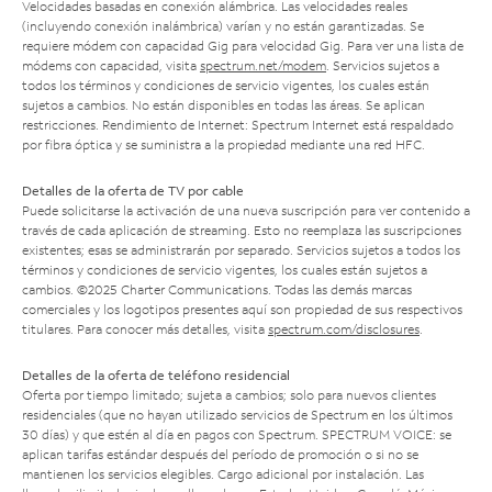
Velocidades basadas en conexión alámbrica. Las velocidades reales
(incluyendo conexión inalámbrica) varían y no están garantizadas. Se
requiere módem con capacidad Gig para velocidad Gig. Para ver una lista de
módems con capacidad, visita
spectrum.net/modem
. Servicios sujetos a
todos los términos y condiciones de servicio vigentes, los cuales están
sujetos a cambios. No están disponibles en todas las áreas. Se aplican
restricciones. Rendimiento de Internet: Spectrum Internet está respaldado
por fibra óptica y se suministra a la propiedad mediante una red HFC.
Detalles de la oferta de TV por cable
Puede solicitarse la activación de una nueva suscripción para ver contenido a
través de cada aplicación de streaming. Esto no reemplaza las suscripciones
existentes; esas se administrarán por separado. Servicios sujetos a todos los
términos y condiciones de servicio vigentes, los cuales están sujetos a
cambios. ©2025 Charter Communications. Todas las demás marcas
comerciales y los logotipos presentes aquí son propiedad de sus respectivos
titulares. Para conocer más detalles, visita
spectrum.com/disclosures
.
Detalles de la oferta de teléfono residencial
Oferta por tiempo limitado; sujeta a cambios; solo para nuevos clientes
residenciales (que no hayan utilizado servicios de Spectrum en los últimos
30 días) y que estén al día en pagos con Spectrum. SPECTRUM VOICE: se
aplican tarifas estándar después del período de promoción o si no se
mantienen los servicios elegibles. Cargo adicional por instalación. Las