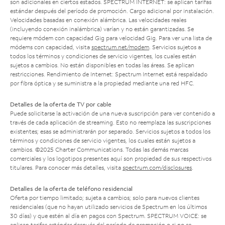
son adicionales en ciertos estados. SPECTRUM INTERNET: se aplican tarifas
estándar después del período de promoción. Cargo adicional por instalación.
Velocidades basadas en conexión alámbrica. Las velocidades reales
(incluyendo conexión inalámbrica) varían y no están garantizadas. Se
requiere módem con capacidad Gig para velocidad Gig. Para ver una lista de
módems con capacidad, visita
spectrum.net/modem
. Servicios sujetos a
todos los términos y condiciones de servicio vigentes, los cuales están
sujetos a cambios. No están disponibles en todas las áreas. Se aplican
restricciones. Rendimiento de Internet: Spectrum Internet está respaldado
por fibra óptica y se suministra a la propiedad mediante una red HFC.
Detalles de la oferta de TV por cable
Puede solicitarse la activación de una nueva suscripción para ver contenido a
través de cada aplicación de streaming. Esto no reemplaza las suscripciones
existentes; esas se administrarán por separado. Servicios sujetos a todos los
términos y condiciones de servicio vigentes, los cuales están sujetos a
cambios. ©2025 Charter Communications. Todas las demás marcas
comerciales y los logotipos presentes aquí son propiedad de sus respectivos
titulares. Para conocer más detalles, visita
spectrum.com/disclosures
.
Detalles de la oferta de teléfono residencial
Oferta por tiempo limitado; sujeta a cambios; solo para nuevos clientes
residenciales (que no hayan utilizado servicios de Spectrum en los últimos
30 días) y que estén al día en pagos con Spectrum. SPECTRUM VOICE: se
aplican tarifas estándar después del período de promoción o si no se