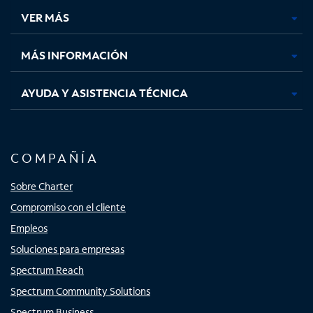
una
una
una
una
VER MÁS
pestaña
pestaña
pestaña
pestaña
nueva
nueva
nueva
nueva
MÁS INFORMACIÓN
AYUDA Y ASISTENCIA TÉCNICA
COMPAÑÍA
Sobre Charter
Compromiso con el cliente
Empleos
Soluciones para empresas
Spectrum Reach
Spectrum Community Solutions
Spectrum Business