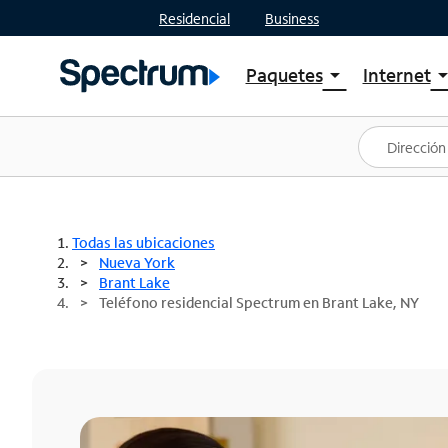
Residencial
Business
Paquetes
Internet
arrow_drop_down
arrow_drop
Ver paquetes
Spectr
Spectrum One
Planes
Mejores ofertas
Spectr
Ofertas en tu área
Intern
Todas las ubicaciones
Nueva York
Brant Lake
Teléfono residencial Spectrum en Brant Lake, NY