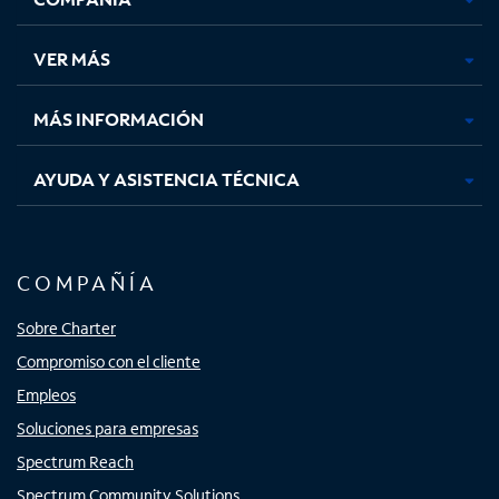
en
en
en
en
una
una
una
una
VER MÁS
pestaña
pestaña
pestaña
pestaña
nueva
nueva
nueva
nueva
MÁS INFORMACIÓN
AYUDA Y ASISTENCIA TÉCNICA
COMPAÑÍA
Sobre Charter
Compromiso con el cliente
Empleos
Soluciones para empresas
Spectrum Reach
Spectrum Community Solutions