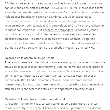
30 días) y que estén al día en pagos con Spectrum. Los impuestos y cargos
son adicionales en ciertos estados. SPECTRUM INTERNET: se aplican tarifas
estándar después del período de promoción. Cargo adicional por instalación.
Velocidades basadas en conexión alámbrica. Las velocidades reales
(incluyendo conexión inalámbrica) varían y no están garantizadas. Se
requiere módem con capacidad Gig para velocidad Gig. Para ver una lista de
módems con capacidad, visita
spectrum.net/modem
. Servicios sujetos a
todos los términos y condiciones de servicio vigentes, los cuales están
sujetos a cambios. No están disponibles en todas las áreas. Se aplican
restricciones. Rendimiento de Internet: Spectrum Internet está respaldado
por fibra óptica y se suministra a la propiedad mediante una red HFC.
Detalles de la oferta de TV por cable
Puede solicitarse la activación de una nueva suscripción para ver contenido a
través de cada aplicación de streaming. Esto no reemplaza las suscripciones
existentes; esas se administrarán por separado. Servicios sujetos a todos los
términos y condiciones de servicio vigentes, los cuales están sujetos a
cambios. ©2025 Charter Communications. Todas las demás marcas
comerciales y los logotipos presentes aquí son propiedad de sus respectivos
titulares. Para conocer más detalles, visita
spectrum.com/disclosures
.
Detalles de la oferta de teléfono residencial
Oferta por tiempo limitado; sujeta a cambios; solo para nuevos clientes
residenciales (que no hayan utilizado servicios de Spectrum en los últimos