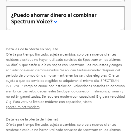
¿Puedo ahorrar dinero al combinar
Spectrum Voice?
Detalles de la oferta en paquete
Oferta por tiempo limitado; sujeta a cambios; solo para nuevos clientes
residenciales (que no hayan utilizado servicios de Spectrum en los últimos
30 días) y que estén al día en pagos con Spectrum. Los impuestos y cargos
son adicionales en ciertos estados. Se aplican tarifas estándar después del
período de promoción o si no se mantienen los servicios elegibles. Oferta
sujeta a que los servicios elegibles se adquieran el mismo día. SPECTRUM
INTERNET: cargo adicional por instalación. Velocidades basadas en conexión
alámbrica. Las velocidades reales (incluyendo conexión inalámbrica) varían y
no están garantizadas. Se requiere módem con capacidad Gig para velocidad
Gig. Para ver una lista de módems con capacidad, visita
spectrum.net/modem
.
Detalles de la oferta de Internet
Oferta por tiempo limitado; sujeta a cambios; solo para nuevos clientes
residenciales (que no hayan utilizado servicios de Spectrum en los últimos