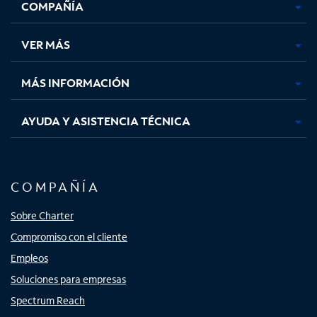
COMPAÑÍA
abre
abre
abre
abre
en
en
en
en
una
una
una
una
VER MÁS
pestaña
pestaña
pestaña
pestaña
nueva
nueva
nueva
nueva
MÁS INFORMACIÓN
AYUDA Y ASISTENCIA TÉCNICA
COMPAÑÍA
Sobre Charter
Compromiso con el cliente
Empleos
Soluciones para empresas
Spectrum Reach