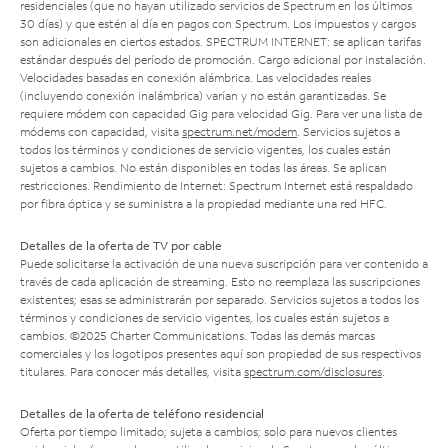
residenciales (que no hayan utilizado servicios de Spectrum en los últimos
30 días) y que estén al día en pagos con Spectrum. Los impuestos y cargos
son adicionales en ciertos estados. SPECTRUM INTERNET: se aplican tarifas
estándar después del período de promoción. Cargo adicional por instalación.
Velocidades basadas en conexión alámbrica. Las velocidades reales
(incluyendo conexión inalámbrica) varían y no están garantizadas. Se
requiere módem con capacidad Gig para velocidad Gig. Para ver una lista de
módems con capacidad, visita
spectrum.net/modem
. Servicios sujetos a
todos los términos y condiciones de servicio vigentes, los cuales están
sujetos a cambios. No están disponibles en todas las áreas. Se aplican
restricciones. Rendimiento de Internet: Spectrum Internet está respaldado
por fibra óptica y se suministra a la propiedad mediante una red HFC.
Detalles de la oferta de TV por cable
Puede solicitarse la activación de una nueva suscripción para ver contenido a
través de cada aplicación de streaming. Esto no reemplaza las suscripciones
existentes; esas se administrarán por separado. Servicios sujetos a todos los
términos y condiciones de servicio vigentes, los cuales están sujetos a
cambios. ©2025 Charter Communications. Todas las demás marcas
comerciales y los logotipos presentes aquí son propiedad de sus respectivos
titulares. Para conocer más detalles, visita
spectrum.com/disclosures
.
Detalles de la oferta de teléfono residencial
Oferta por tiempo limitado; sujeta a cambios; solo para nuevos clientes