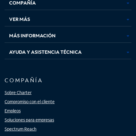
COMPAÑÍA
abre
abre
abre
abre
en
en
en
en
una
una
una
una
VER MÁS
pestaña
pestaña
pestaña
pestaña
nueva
nueva
nueva
nueva
MÁS INFORMACIÓN
AYUDA Y ASISTENCIA TÉCNICA
COMPAÑÍA
Sobre Charter
Compromiso con el cliente
Empleos
Soluciones para empresas
Spectrum Reach