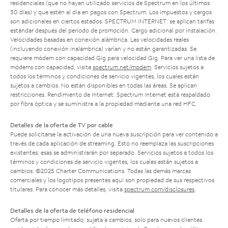
residenciales (que no hayan utilizado servicios de Spectrum en los últimos
30 días) y que estén al día en pagos con Spectrum. Los impuestos y cargos
son adicionales en ciertos estados. SPECTRUM INTERNET: se aplican tarifas
estándar después del período de promoción. Cargo adicional por instalación.
Velocidades basadas en conexión alámbrica. Las velocidades reales
(incluyendo conexión inalámbrica) varían y no están garantizadas. Se
requiere módem con capacidad Gig para velocidad Gig. Para ver una lista de
módems con capacidad, visita
spectrum.net/modem
. Servicios sujetos a
todos los términos y condiciones de servicio vigentes, los cuales están
sujetos a cambios. No están disponibles en todas las áreas. Se aplican
restricciones. Rendimiento de Internet: Spectrum Internet está respaldado
por fibra óptica y se suministra a la propiedad mediante una red HFC.
Detalles de la oferta de TV por cable
Puede solicitarse la activación de una nueva suscripción para ver contenido a
través de cada aplicación de streaming. Esto no reemplaza las suscripciones
existentes; esas se administrarán por separado. Servicios sujetos a todos los
términos y condiciones de servicio vigentes, los cuales están sujetos a
cambios. ©2025 Charter Communications. Todas las demás marcas
comerciales y los logotipos presentes aquí son propiedad de sus respectivos
titulares. Para conocer más detalles, visita
spectrum.com/disclosures
.
Detalles de la oferta de teléfono residencial
Oferta por tiempo limitado; sujeta a cambios; solo para nuevos clientes