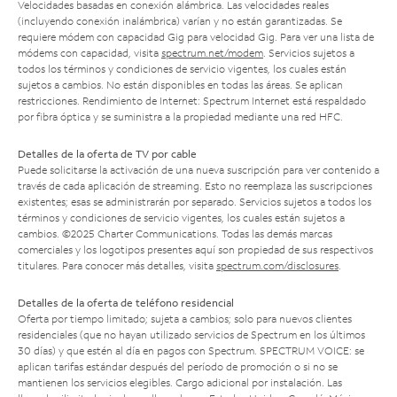
Velocidades basadas en conexión alámbrica. Las velocidades reales
(incluyendo conexión inalámbrica) varían y no están garantizadas. Se
requiere módem con capacidad Gig para velocidad Gig. Para ver una lista de
módems con capacidad, visita
spectrum.net/modem
. Servicios sujetos a
todos los términos y condiciones de servicio vigentes, los cuales están
sujetos a cambios. No están disponibles en todas las áreas. Se aplican
restricciones. Rendimiento de Internet: Spectrum Internet está respaldado
por fibra óptica y se suministra a la propiedad mediante una red HFC.
Detalles de la oferta de TV por cable
Puede solicitarse la activación de una nueva suscripción para ver contenido a
través de cada aplicación de streaming. Esto no reemplaza las suscripciones
existentes; esas se administrarán por separado. Servicios sujetos a todos los
términos y condiciones de servicio vigentes, los cuales están sujetos a
cambios. ©2025 Charter Communications. Todas las demás marcas
comerciales y los logotipos presentes aquí son propiedad de sus respectivos
titulares. Para conocer más detalles, visita
spectrum.com/disclosures
.
Detalles de la oferta de teléfono residencial
Oferta por tiempo limitado; sujeta a cambios; solo para nuevos clientes
residenciales (que no hayan utilizado servicios de Spectrum en los últimos
30 días) y que estén al día en pagos con Spectrum. SPECTRUM VOICE: se
aplican tarifas estándar después del período de promoción o si no se
mantienen los servicios elegibles. Cargo adicional por instalación. Las