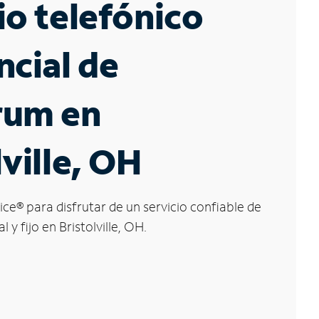
io telefónico
ncial de
rum en
lville, OH
ice
®
para disfrutar de un servicio confiable de
 y fijo en Bristolville, OH.