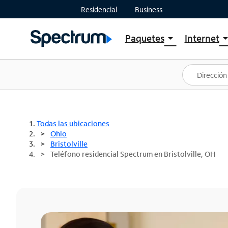
Residencial
Business
Paquetes
Internet
arrow_drop_down
arrow_drop
Ver paquetes
Spectr
Spectrum One
Planes
Mejores ofertas
Spectr
Ofertas en tu área
Intern
Todas las ubicaciones
Ohio
Bristolville
Teléfono residencial Spectrum en Bristolville, OH