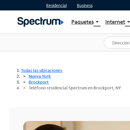
Residencial
Business
Paquetes
Internet
arrow_drop_down
arrow_drop
Ver paquetes
Spectr
Spectrum One
Planes
Mejores ofertas
Spectr
Ofertas en tu área
Intern
Todas las ubicaciones
Nueva York
Brockport
Teléfono residencial Spectrum en Brockport, NY