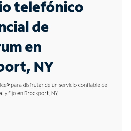
io telefónico
ncial de
rum en
port, NY
ice
®
para disfrutar de un servicio confiable de
l y fijo en Brockport, NY.