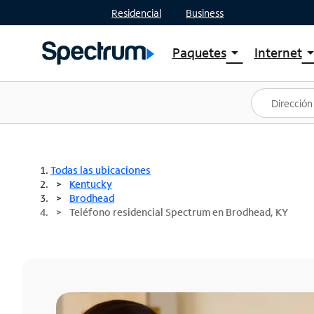
Residencial
Business
Paquetes
Internet
arrow_drop_down
arrow_drop
Ver paquetes
Spectr
Spectrum One
Planes
Mejores ofertas
Spectr
Ofertas en tu área
Intern
Todas las ubicaciones
Kentucky
Brodhead
Teléfono residencial Spectrum en Brodhead, KY