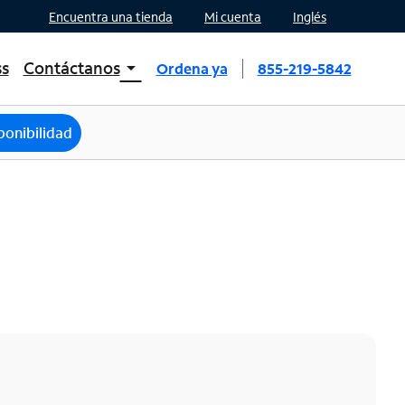
Encuentra una tienda
Mi cuenta
Inglés
ss
Contáctanos
arrow_drop_down
Ordena ya
855-219-5842
INTERNET, TV, AND HOME PHONE
Contacta a Spectrum
ponibilidad
Ayuda de Spectrum
Mobile
Contacta a Spectrum Mobile
Ayuda para Mobile
Encuentra una tienda