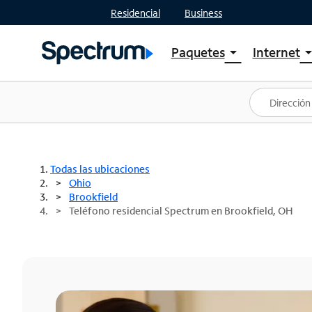
Residencial
Business
Paquetes
Internet
arrow_drop_down
arrow_drop
Ver paquetes
Spectr
Spectrum One
Planes
Mejores ofertas
Spectr
Ofertas en tu área
Intern
Todas las ubicaciones
Ohio
Brookfield
Teléfono residencial Spectrum en Brookfield, OH