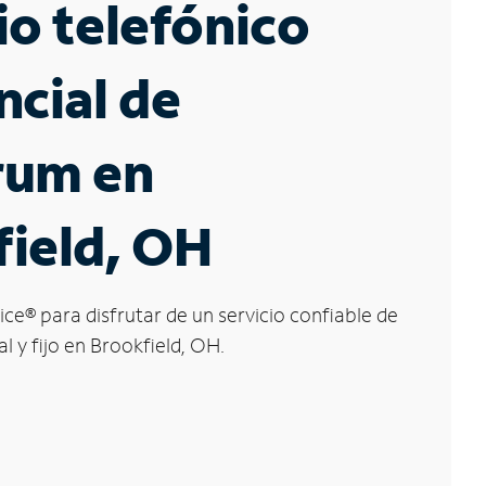
io telefónico
ncial de
rum en
ield, OH
ice
®
para disfrutar de un servicio confiable de
l y fijo en Brookfield, OH.