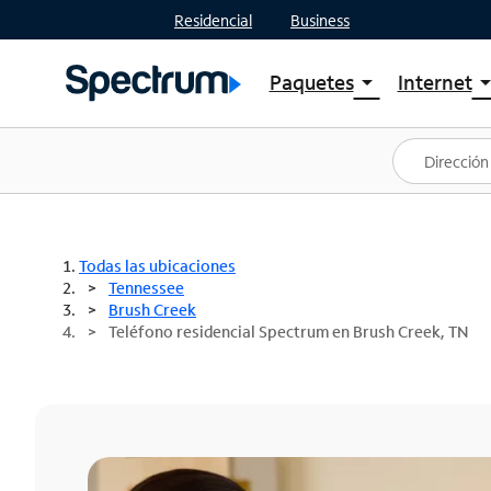
Residencial
Business
Paquetes
Internet
arrow_drop_down
arrow_drop
Ver paquetes
Spectr
Spectrum One
Planes
Mejores ofertas
Spectr
Ofertas en tu área
Intern
Todas las ubicaciones
Tennessee
Brush Creek
Teléfono residencial Spectrum en Brush Creek, TN