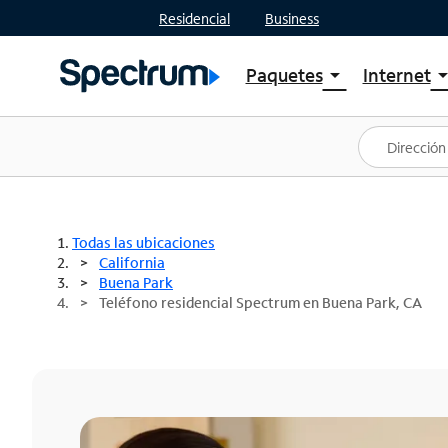
Residencial
Business
Paquetes
Internet
arrow_drop_down
arrow_drop
Ver paquetes
Spectr
Spectrum One
Planes
Mejores ofertas
Spectr
Ofertas en tu área
Intern
Todas las ubicaciones
California
Buena Park
Teléfono residencial Spectrum en Buena Park, CA