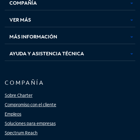
COMPAÑÍA
abre
abre
abre
abre
en
en
en
en
una
una
una
una
VER MÁS
pestaña
pestaña
pestaña
pestaña
nueva
nueva
nueva
nueva
MÁS INFORMACIÓN
AYUDA Y ASISTENCIA TÉCNICA
COMPAÑÍA
Sobre Charter
Compromiso con el cliente
Empleos
Soluciones para empresas
Spectrum Reach