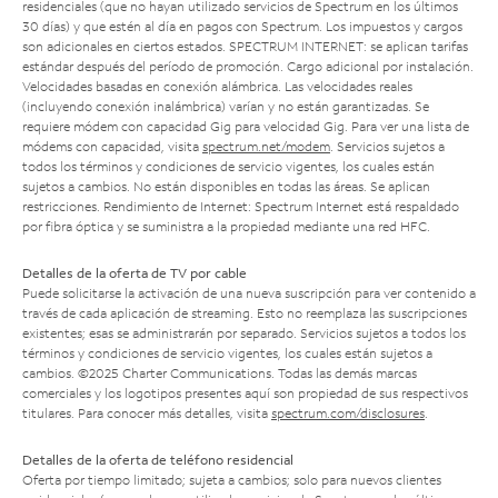
residenciales (que no hayan utilizado servicios de Spectrum en los últimos
30 días) y que estén al día en pagos con Spectrum. Los impuestos y cargos
son adicionales en ciertos estados. SPECTRUM INTERNET: se aplican tarifas
estándar después del período de promoción. Cargo adicional por instalación.
Velocidades basadas en conexión alámbrica. Las velocidades reales
(incluyendo conexión inalámbrica) varían y no están garantizadas. Se
requiere módem con capacidad Gig para velocidad Gig. Para ver una lista de
módems con capacidad, visita
spectrum.net/modem
. Servicios sujetos a
todos los términos y condiciones de servicio vigentes, los cuales están
sujetos a cambios. No están disponibles en todas las áreas. Se aplican
restricciones. Rendimiento de Internet: Spectrum Internet está respaldado
por fibra óptica y se suministra a la propiedad mediante una red HFC.
Detalles de la oferta de TV por cable
Puede solicitarse la activación de una nueva suscripción para ver contenido a
través de cada aplicación de streaming. Esto no reemplaza las suscripciones
existentes; esas se administrarán por separado. Servicios sujetos a todos los
términos y condiciones de servicio vigentes, los cuales están sujetos a
cambios. ©2025 Charter Communications. Todas las demás marcas
comerciales y los logotipos presentes aquí son propiedad de sus respectivos
titulares. Para conocer más detalles, visita
spectrum.com/disclosures
.
Detalles de la oferta de teléfono residencial
Oferta por tiempo limitado; sujeta a cambios; solo para nuevos clientes