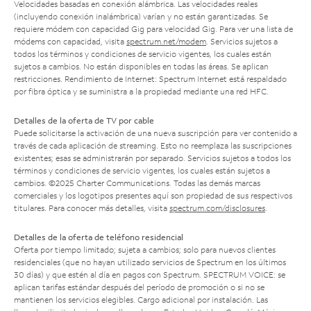
Velocidades basadas en conexión alámbrica. Las velocidades reales
(incluyendo conexión inalámbrica) varían y no están garantizadas. Se
requiere módem con capacidad Gig para velocidad Gig. Para ver una lista de
módems con capacidad, visita
spectrum.net/modem
. Servicios sujetos a
todos los términos y condiciones de servicio vigentes, los cuales están
sujetos a cambios. No están disponibles en todas las áreas. Se aplican
restricciones. Rendimiento de Internet: Spectrum Internet está respaldado
por fibra óptica y se suministra a la propiedad mediante una red HFC.
Detalles de la oferta de TV por cable
Puede solicitarse la activación de una nueva suscripción para ver contenido a
través de cada aplicación de streaming. Esto no reemplaza las suscripciones
existentes; esas se administrarán por separado. Servicios sujetos a todos los
términos y condiciones de servicio vigentes, los cuales están sujetos a
cambios. ©2025 Charter Communications. Todas las demás marcas
comerciales y los logotipos presentes aquí son propiedad de sus respectivos
titulares. Para conocer más detalles, visita
spectrum.com/disclosures
.
Detalles de la oferta de teléfono residencial
Oferta por tiempo limitado; sujeta a cambios; solo para nuevos clientes
residenciales (que no hayan utilizado servicios de Spectrum en los últimos
30 días) y que estén al día en pagos con Spectrum. SPECTRUM VOICE: se
aplican tarifas estándar después del período de promoción o si no se
mantienen los servicios elegibles. Cargo adicional por instalación. Las