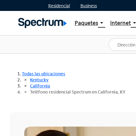
Residencial
Business
Paquetes
Internet
arrow_drop_down
arrow_drop
Ver paquetes
Spectr
Spectrum One
Planes
Mejores ofertas
Spectr
Ofertas en tu área
Intern
Todas las ubicaciones
Kentucky
California
Teléfono residencial Spectrum en California, KY