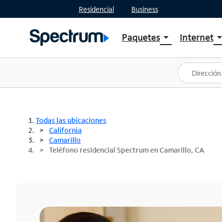
Residencial
Business
Paquetes
Internet
arrow_drop_down
arrow_drop
Ver paquetes
Spectr
Spectrum One
Planes
Mejores ofertas
Spectr
Ofertas en tu área
Intern
Todas las ubicaciones
California
Camarillo
Teléfono residencial Spectrum en Camarillo, CA