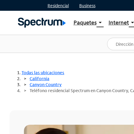
Residencial
Business
Paquetes
Internet
arrow_drop_down
arrow_drop
Ver paquetes
Spectr
Spectrum One
Planes
Mejores ofertas
Spectr
Ofertas en tu área
Intern
Todas las ubicaciones
California
Canyon Country
Teléfono residencial Spectrum en Canyon Country, C