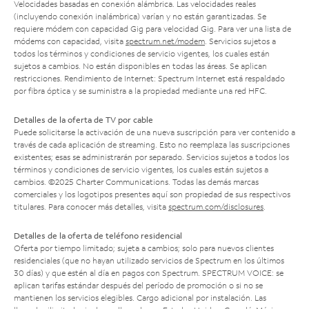
Velocidades basadas en conexión alámbrica. Las velocidades reales
(incluyendo conexión inalámbrica) varían y no están garantizadas. Se
requiere módem con capacidad Gig para velocidad Gig. Para ver una lista de
módems con capacidad, visita
spectrum.net/modem
. Servicios sujetos a
todos los términos y condiciones de servicio vigentes, los cuales están
sujetos a cambios. No están disponibles en todas las áreas. Se aplican
restricciones. Rendimiento de Internet: Spectrum Internet está respaldado
por fibra óptica y se suministra a la propiedad mediante una red HFC.
Detalles de la oferta de TV por cable
Puede solicitarse la activación de una nueva suscripción para ver contenido a
través de cada aplicación de streaming. Esto no reemplaza las suscripciones
existentes; esas se administrarán por separado. Servicios sujetos a todos los
términos y condiciones de servicio vigentes, los cuales están sujetos a
cambios. ©2025 Charter Communications. Todas las demás marcas
comerciales y los logotipos presentes aquí son propiedad de sus respectivos
titulares. Para conocer más detalles, visita
spectrum.com/disclosures
.
Detalles de la oferta de teléfono residencial
Oferta por tiempo limitado; sujeta a cambios; solo para nuevos clientes
residenciales (que no hayan utilizado servicios de Spectrum en los últimos
30 días) y que estén al día en pagos con Spectrum. SPECTRUM VOICE: se
aplican tarifas estándar después del período de promoción o si no se
mantienen los servicios elegibles. Cargo adicional por instalación. Las