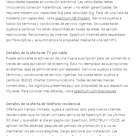
Velocidades basadas en conexión alámbrica. Las velocidades reales
(incluyendo conexión inalámbrica) varían y no están garantizadas. Se
requiere módem con capacidad Gig para velocidad Gig. Para ver una lista de
módems con capacidad, visita
spectrum.net/modem
. Servicios sujetos a
todos los términos y condiciones de servicio vigentes, los cuales están
sujetos a cambios. No están disponibles en todas las áreas. Se aplican
restricciones. Rendimiento de Internet: Spectrum Internet está respaldado
por fibra óptica y se suministra a la propiedad mediante una red HFC.
Detalles de la oferta de TV por cable
Puede solicitarse la activación de una nueva suscripción para ver contenido a
través de cada aplicación de streaming. Esto no reemplaza las suscripciones
existentes; esas se administrarán por separado. Servicios sujetos a todos los
términos y condiciones de servicio vigentes, los cuales están sujetos a
cambios. ©2025 Charter Communications. Todas las demás marcas
comerciales y los logotipos presentes aquí son propiedad de sus respectivos
titulares. Para conocer más detalles, visita
spectrum.com/disclosures
.
Detalles de la oferta de teléfono residencial
Oferta por tiempo limitado; sujeta a cambios; solo para nuevos clientes
residenciales (que no hayan utilizado servicios de Spectrum en los últimos
30 días) y que estén al día en pagos con Spectrum. SPECTRUM VOICE: se
aplican tarifas estándar después del período de promoción o si no se
mantienen los servicios elegibles. Cargo adicional por instalación. Las