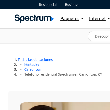
Residencial
Business
Paquetes
Internet
arrow_drop_down
arrow_drop
Ver paquetes
Spectr
Spectrum One
Planes
Mejores ofertas
Spectr
Ofertas en tu área
Intern
Todas las ubicaciones
Kentucky
Carrollton
Teléfono residencial Spectrum en Carrollton, KY