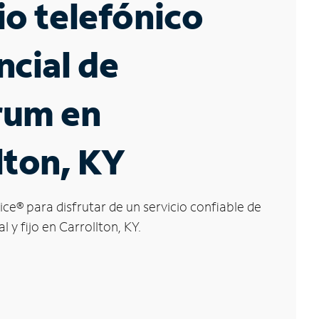
io telefónico
ncial de
rum en
lton, KY
ice
®
para disfrutar de un servicio confiable de
l y fijo en Carrollton, KY.