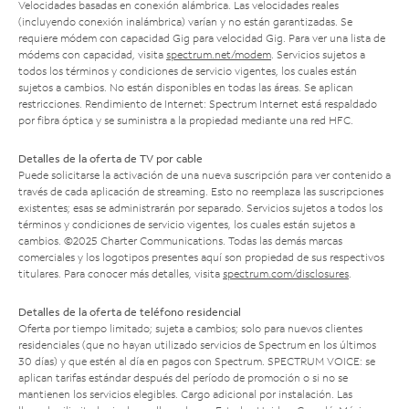
Velocidades basadas en conexión alámbrica. Las velocidades reales
(incluyendo conexión inalámbrica) varían y no están garantizadas. Se
requiere módem con capacidad Gig para velocidad Gig. Para ver una lista de
módems con capacidad, visita
spectrum.net/modem
. Servicios sujetos a
todos los términos y condiciones de servicio vigentes, los cuales están
sujetos a cambios. No están disponibles en todas las áreas. Se aplican
restricciones. Rendimiento de Internet: Spectrum Internet está respaldado
por fibra óptica y se suministra a la propiedad mediante una red HFC.
Detalles de la oferta de TV por cable
Puede solicitarse la activación de una nueva suscripción para ver contenido a
través de cada aplicación de streaming. Esto no reemplaza las suscripciones
existentes; esas se administrarán por separado. Servicios sujetos a todos los
términos y condiciones de servicio vigentes, los cuales están sujetos a
cambios. ©2025 Charter Communications. Todas las demás marcas
comerciales y los logotipos presentes aquí son propiedad de sus respectivos
titulares. Para conocer más detalles, visita
spectrum.com/disclosures
.
Detalles de la oferta de teléfono residencial
Oferta por tiempo limitado; sujeta a cambios; solo para nuevos clientes
residenciales (que no hayan utilizado servicios de Spectrum en los últimos
30 días) y que estén al día en pagos con Spectrum. SPECTRUM VOICE: se
aplican tarifas estándar después del período de promoción o si no se
mantienen los servicios elegibles. Cargo adicional por instalación. Las