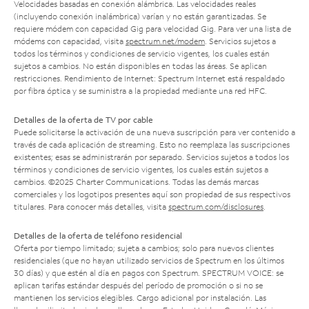
Velocidades basadas en conexión alámbrica. Las velocidades reales
(incluyendo conexión inalámbrica) varían y no están garantizadas. Se
requiere módem con capacidad Gig para velocidad Gig. Para ver una lista de
módems con capacidad, visita
spectrum.net/modem
. Servicios sujetos a
todos los términos y condiciones de servicio vigentes, los cuales están
sujetos a cambios. No están disponibles en todas las áreas. Se aplican
restricciones. Rendimiento de Internet: Spectrum Internet está respaldado
por fibra óptica y se suministra a la propiedad mediante una red HFC.
Detalles de la oferta de TV por cable
Puede solicitarse la activación de una nueva suscripción para ver contenido a
través de cada aplicación de streaming. Esto no reemplaza las suscripciones
existentes; esas se administrarán por separado. Servicios sujetos a todos los
términos y condiciones de servicio vigentes, los cuales están sujetos a
cambios. ©2025 Charter Communications. Todas las demás marcas
comerciales y los logotipos presentes aquí son propiedad de sus respectivos
titulares. Para conocer más detalles, visita
spectrum.com/disclosures
.
Detalles de la oferta de teléfono residencial
Oferta por tiempo limitado; sujeta a cambios; solo para nuevos clientes
residenciales (que no hayan utilizado servicios de Spectrum en los últimos
30 días) y que estén al día en pagos con Spectrum. SPECTRUM VOICE: se
aplican tarifas estándar después del período de promoción o si no se
mantienen los servicios elegibles. Cargo adicional por instalación. Las