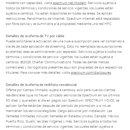
módems con capacidad, visita
spectrum.net/modem
. Servicios sujetos a
todos los términos y condiciones de servicio vigentes, los cuales están
sujetos a cambios. No están disponibles en todas las áreas. Se aplican
restricciones. Rendimiento de Internet: Spectrum Internet está respaldado
por fibra óptica y se suministra a la propiedad mediante una red HFC.
Detalles de la oferta de TV por cable
Puede solicitarse la activación de una nueva suscripción para ver contenido a
través de cada aplicación de streaming. Esto no reemplaza las suscripciones
existentes; esas se administrarán por separado. Servicios sujetos a todos los
términos y condiciones de servicio vigentes, los cuales están sujetos a
cambios. ©2025 Charter Communications. Todas las demás marcas
comerciales y los logotipos presentes aquí son propiedad de sus respectivos
titulares. Para conocer más detalles, visita
spectrum.com/disclosures
.
Detalles de la oferta de teléfono residencial
Oferta por tiempo limitado; sujeta a cambios; solo para nuevos clientes
residenciales (que no hayan utilizado servicios de Spectrum en los últimos
30 días) y que estén al día en pagos con Spectrum. SPECTRUM VOICE: se
aplican tarifas estándar después del período de promoción o si no se
mantienen los servicios elegibles. Cargo adicional por instalación. Las
llamadas ilimitadas incluyen llamadas en Estados Unidos, Canadá, México,
Puerto Rico, Guam, las Islas Vírgenes y más. Servicios sujetos a todos los
términos y condiciones de servicio vigentes, los cuales están sujetos a