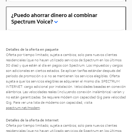
¿Puedo ahorrar dinero al combinar
Spectrum Voice?
Detalles de la oferta en paquete
Oferta por tiempo limitado; sujeta a cambios; solo para nuevos clientes
residenciales (que no hayan utilizado servicios de Spectrum en los últimos
30 días) y que estén al día en pagos con Spectrum. Los impuestos y cargos
son adicionales en ciertos estados. Se aplican tarifas estándar después del
período de promoción o si no se mantienen los servicios elegibles. Oferta
sujeta a que los servicios elegibles se adquieran el mismo día. SPECTRUM
INTERNET: cargo adicional por instalación. Velocidades basadas en conexión
alámbrica. Las velocidades reales (incluyendo conexión inalámbrica) varían y
no están garantizadas. Se requiere módem con capacidad Gig para velocidad
Gig. Para ver una lista de módems con capacidad, visita
spectrum.net/modem
.
Detalles de la oferta de Internet
Oferta por tiempo limitado; sujeta a cambios; solo para nuevos clientes
residenciales (que no hayan utilizado servicios de Spectrum en los últimos