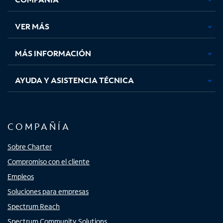
en
en
en
en
una
una
una
una
VER MÁS
pestaña
pestaña
pestaña
pestaña
nueva
nueva
nueva
nueva
MÁS INFORMACIÓN
AYUDA Y ASISTENCIA TÉCNICA
COMPAÑÍA
Sobre Charter
Compromiso con el cliente
Empleos
Soluciones para empresas
Spectrum Reach
Spectrum Community Solutions