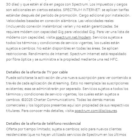
30 días) y que estén al día en pagos con Spectrum. Los impuestos y cargos
son adicionales en ciertos estados. SPECTRUM INTERNET: se aplican tarifas
estándar después del período de promoción. Cargo adicional por instalación.
Velocidades basadas en conexión alámbrica. Las velocidades reales
(incluyendo conexión inalámbrica) varían y no están garantizadas. Se
requiere módem con capacidad Gig para velocidad Gig. Para ver una lista de
módems con capacidad, visita
spectrum.net/modem
. Servicios sujetos a
todos los términos y condiciones de servicio vigentes, los cuales están
sujetos a cambios. No están disponibles en todas las áreas. Se aplican
restricciones. Rendimiento de Internet: Spectrum Internet está respaldado
por fibra óptica y se suministra a la propiedad mediante una red HFC.
Detalles de la oferta de TV por cable
Puede solicitarse la activación de una nueva suscripción para ver contenido a
través de cada aplicación de streaming. Esto no reemplaza las suscripciones
existentes; esas se administrarán por separado. Servicios sujetos a todos los
términos y condiciones de servicio vigentes, los cuales están sujetos a
cambios. ©2025 Charter Communications. Todas las demás marcas
comerciales y los logotipos presentes aquí son propiedad de sus respectivos
titulares. Para conocer más detalles, visita
spectrum.com/disclosures
.
Detalles de la oferta de teléfono residencial
Oferta por tiempo limitado; sujeta a cambios; solo para nuevos clientes
residenciales (que no hayan utilizado servicios de Spectrum en los últimos