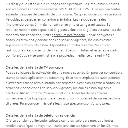
30 días) y que estén al día en pagos con Spectrum. Los impuestos y cargos
son adicionales en ciertos estados. SPECTRUM INTERNET: se aplican tarifas
estándar después del período de promoción. Cargo adicional por instalación.
Velocidades basadas en conexión alámbrica. Las velocidades reales
(incluyendo conexión inalámbrica) varían y no están garantizadas. Se
requiere módem con capacidad Gig para velocidad Gig. Para ver una lista de
módems con capacidad, visita
spectrum.net/modem
. Servicios sujetos a
todos los términos y condiciones de servicio vigentes, los cuales están
sujetos a cambios. No están disponibles en todas las áreas. Se aplican
restricciones. Rendimiento de Internet: Spectrum Internet está respaldado
por fibra óptica y se suministra a la propiedad mediante una red HFC.
Detalles de la oferta de TV por cable
Puede solicitarse la activación de una nueva suscripción para ver contenido a
través de cada aplicación de streaming. Esto no reemplaza las suscripciones
existentes; esas se administrarán por separado. Servicios sujetos a todos los
términos y condiciones de servicio vigentes, los cuales están sujetos a
cambios. ©2025 Charter Communications. Todas las demás marcas
comerciales y los logotipos presentes aquí son propiedad de sus respectivos
titulares. Para conocer más detalles, visita
spectrum.com/disclosures
.
Detalles de la oferta de teléfono residencial
Oferta por tiempo limitado; sujeta a cambios; solo para nuevos clientes
residenciales (que no hayan utilizado servicios de Spectrum en los últimos