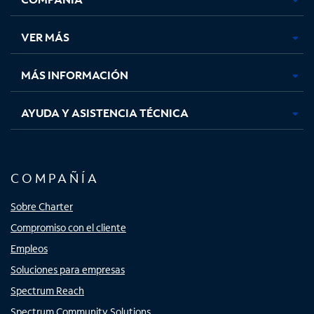
en
en
en
en
una
una
una
una
VER MÁS
pestaña
pestaña
pestaña
pestaña
nueva
nueva
nueva
nueva
MÁS INFORMACIÓN
AYUDA Y ASISTENCIA TÉCNICA
COMPAÑÍA
Sobre Charter
Compromiso con el cliente
Empleos
Soluciones para empresas
Spectrum Reach
Spectrum Community Solutions