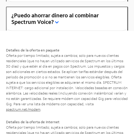
¿Puedo ahorrar dinero al combinar
Spectrum Voice?
Detalles de la oferta en paquete
Oferta por tiempo limitado; sujeta a cambios; solo para nuevos clientes
residenciales (que no hayan utilizado servicios de Spectrum en los últimos
30 días) y que estén al día en pagos con Spectrum. Los impuestos y cargos
son adicionales en ciertos estados. Se aplican tarifas estándar después del
período de promoción o si no se mantienen los servicios elegibles. Oferta
sujeta a que los servicios elegibles se adquieran el mismo día. SPECTRUM
INTERNET: cargo adicional por instalación. Velocidades basadas en conexión
alámbrica. Las velocidades reales (incluyendo conexión inalámbrica) varían y
no están garantizadas. Se requiere módem con capacidad Gig para velocidad
Gig. Para ver una lista de módems con capacidad, visita
spectrum.net/modem
.
Detalles de la oferta de Internet
Oferta por tiempo limitado; sujeta a cambios; solo para nuevos clientes
residenciales (que no hayan utilizado servicios de Spectrum en los últimos