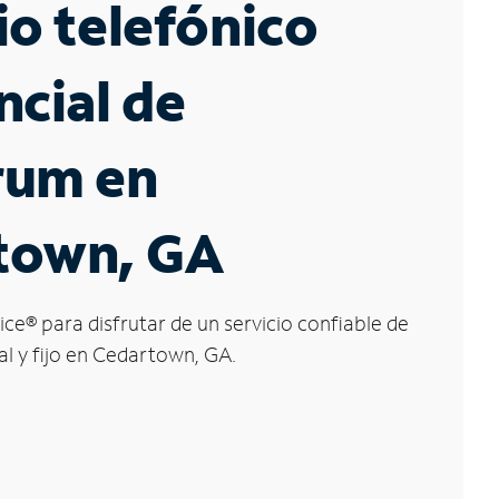
io telefónico
ncial de
rum en
town, GA
ice
®
para disfrutar de un servicio confiable de
al y fijo en Cedartown, GA.