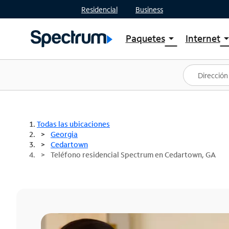
Residencial
Business
Paquetes
Internet
arrow_drop_down
arrow_drop
Ver paquetes
Spectr
Spectrum One
Planes
Mejores ofertas
Spectr
Ofertas en tu área
Intern
Todas las ubicaciones
Georgia
Cedartown
Teléfono residencial Spectrum en Cedartown, GA