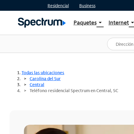
Residencial
Business
Paquetes
Internet
arrow_drop_down
arrow_drop
Ver paquetes
Spectr
Spectrum One
Planes
Mejores ofertas
Spectr
Ofertas en tu área
Intern
Todas las ubicaciones
Carolina del Sur
Central
Teléfono residencial Spectrum en Central, SC