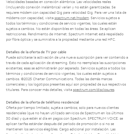
Velocidades basadas en conexión alámbrica. Las velocidades reales
(incluyendo conexión inalámbrica) varían y no están garantizadas. Se
requiere módem con capacidad Gig para velocidad Gig. Para ver una lista de
módems con capacidad, visita
spectrum.net/modem
. Servicios sujetos a
todos los términos y condiciones de servicio vigentes, los cuales están
sujetos a cambios. No están disponibles en todas las áreas. Se aplican
restricciones. Rendimiento de Internet: Spectrum Internet está respaldado
por fibra óptica y se suministra a la propiedad mediante una red HFC.
Detalles de la oferta de TV por cable
Puede solicitarse la activación de una nueva suscripción para ver contenido a
través de cada aplicación de streaming. Esto no reemplaza las suscripciones
existentes; esas se administrarán por separado. Servicios sujetos a todos los
términos y condiciones de servicio vigentes, los cuales están sujetos a
cambios. ©2025 Charter Communications. Todas las demás marcas
comerciales y los logotipos presentes aquí son propiedad de sus respectivos
titulares. Para conocer más detalles, visita
spectrum.com/disclosures
.
Detalles de la oferta de teléfono residencial
Oferta por tiempo limitado; sujeta a cambios; solo para nuevos clientes
residenciales (que no hayan utilizado servicios de Spectrum en los últimos
30 días) y que estén al día en pagos con Spectrum. SPECTRUM VOICE: se
aplican tarifas estándar después del período de promoción o si no se
mantienen los servicios elegibles. Cargo adicional por instalación. Las