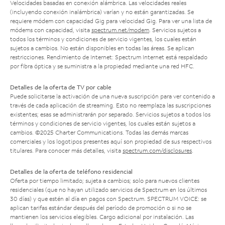
Velocidades basadas en conexión alámbrica. Las velocidades reales
(incluyendo conexión inalámbrica) varían y no están garantizadas. Se
requiere módem con capacidad Gig para velocidad Gig. Para ver una lista de
módems con capacidad, visita
spectrum.net/modem
. Servicios sujetos a
todos los términos y condiciones de servicio vigentes, los cuales están
sujetos a cambios. No están disponibles en todas las áreas. Se aplican
restricciones. Rendimiento de Internet: Spectrum Internet está respaldado
por fibra óptica y se suministra a la propiedad mediante una red HFC.
Detalles de la oferta de TV por cable
Puede solicitarse la activación de una nueva suscripción para ver contenido a
través de cada aplicación de streaming. Esto no reemplaza las suscripciones
existentes; esas se administrarán por separado. Servicios sujetos a todos los
términos y condiciones de servicio vigentes, los cuales están sujetos a
cambios. ©2025 Charter Communications. Todas las demás marcas
comerciales y los logotipos presentes aquí son propiedad de sus respectivos
titulares. Para conocer más detalles, visita
spectrum.com/disclosures
.
Detalles de la oferta de teléfono residencial
Oferta por tiempo limitado; sujeta a cambios; solo para nuevos clientes
residenciales (que no hayan utilizado servicios de Spectrum en los últimos
30 días) y que estén al día en pagos con Spectrum. SPECTRUM VOICE: se
aplican tarifas estándar después del período de promoción o si no se
mantienen los servicios elegibles. Cargo adicional por instalación. Las