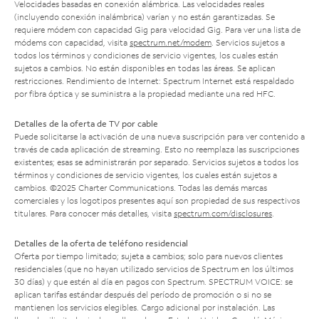
Velocidades basadas en conexión alámbrica. Las velocidades reales
(incluyendo conexión inalámbrica) varían y no están garantizadas. Se
requiere módem con capacidad Gig para velocidad Gig. Para ver una lista de
módems con capacidad, visita
spectrum.net/modem
. Servicios sujetos a
todos los términos y condiciones de servicio vigentes, los cuales están
sujetos a cambios. No están disponibles en todas las áreas. Se aplican
restricciones. Rendimiento de Internet: Spectrum Internet está respaldado
por fibra óptica y se suministra a la propiedad mediante una red HFC.
Detalles de la oferta de TV por cable
Puede solicitarse la activación de una nueva suscripción para ver contenido a
través de cada aplicación de streaming. Esto no reemplaza las suscripciones
existentes; esas se administrarán por separado. Servicios sujetos a todos los
términos y condiciones de servicio vigentes, los cuales están sujetos a
cambios. ©2025 Charter Communications. Todas las demás marcas
comerciales y los logotipos presentes aquí son propiedad de sus respectivos
titulares. Para conocer más detalles, visita
spectrum.com/disclosures
.
Detalles de la oferta de teléfono residencial
Oferta por tiempo limitado; sujeta a cambios; solo para nuevos clientes
residenciales (que no hayan utilizado servicios de Spectrum en los últimos
30 días) y que estén al día en pagos con Spectrum. SPECTRUM VOICE: se
aplican tarifas estándar después del período de promoción o si no se
mantienen los servicios elegibles. Cargo adicional por instalación. Las