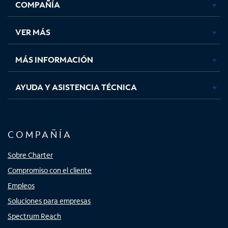
COMPAÑÍA
abre
abre
abre
abre
en
en
en
en
una
una
una
una
VER MÁS
pestaña
pestaña
pestaña
pestaña
nueva
nueva
nueva
nueva
MÁS INFORMACIÓN
AYUDA Y ASISTENCIA TÉCNICA
COMPAÑÍA
Sobre Charter
Compromiso con el cliente
Empleos
Soluciones para empresas
Spectrum Reach