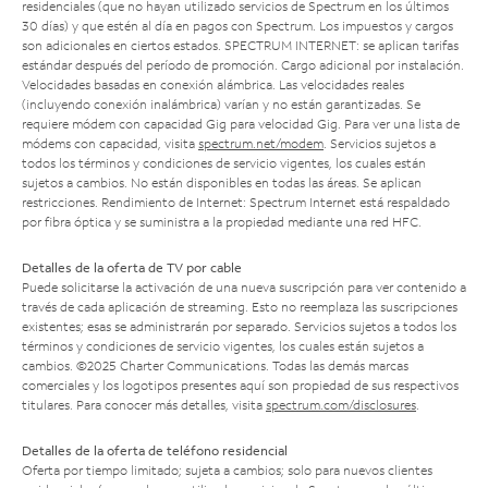
residenciales (que no hayan utilizado servicios de Spectrum en los últimos
30 días) y que estén al día en pagos con Spectrum. Los impuestos y cargos
son adicionales en ciertos estados. SPECTRUM INTERNET: se aplican tarifas
estándar después del período de promoción. Cargo adicional por instalación.
Velocidades basadas en conexión alámbrica. Las velocidades reales
(incluyendo conexión inalámbrica) varían y no están garantizadas. Se
requiere módem con capacidad Gig para velocidad Gig. Para ver una lista de
módems con capacidad, visita
spectrum.net/modem
. Servicios sujetos a
todos los términos y condiciones de servicio vigentes, los cuales están
sujetos a cambios. No están disponibles en todas las áreas. Se aplican
restricciones. Rendimiento de Internet: Spectrum Internet está respaldado
por fibra óptica y se suministra a la propiedad mediante una red HFC.
Detalles de la oferta de TV por cable
Puede solicitarse la activación de una nueva suscripción para ver contenido a
través de cada aplicación de streaming. Esto no reemplaza las suscripciones
existentes; esas se administrarán por separado. Servicios sujetos a todos los
términos y condiciones de servicio vigentes, los cuales están sujetos a
cambios. ©2025 Charter Communications. Todas las demás marcas
comerciales y los logotipos presentes aquí son propiedad de sus respectivos
titulares. Para conocer más detalles, visita
spectrum.com/disclosures
.
Detalles de la oferta de teléfono residencial
Oferta por tiempo limitado; sujeta a cambios; solo para nuevos clientes