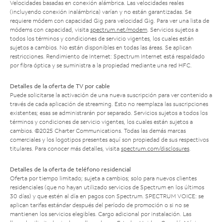
Velocidades basadas en conexión alámbrica. Las velocidades reales
(incluyendo conexión inalámbrica) varían y no están garantizadas. Se
requiere módem con capacidad Gig para velocidad Gig. Para ver una lista de
módems con capacidad, visita
spectrum.net/modem
. Servicios sujetos a
todos los términos y condiciones de servicio vigentes, los cuales están
sujetos a cambios. No están disponibles en todas las áreas. Se aplican
restricciones. Rendimiento de Internet: Spectrum Internet está respaldado
por fibra óptica y se suministra a la propiedad mediante una red HFC.
Detalles de la oferta de TV por cable
Puede solicitarse la activación de una nueva suscripción para ver contenido a
través de cada aplicación de streaming. Esto no reemplaza las suscripciones
existentes; esas se administrarán por separado. Servicios sujetos a todos los
términos y condiciones de servicio vigentes, los cuales están sujetos a
cambios. ©2025 Charter Communications. Todas las demás marcas
comerciales y los logotipos presentes aquí son propiedad de sus respectivos
titulares. Para conocer más detalles, visita
spectrum.com/disclosures
.
Detalles de la oferta de teléfono residencial
Oferta por tiempo limitado; sujeta a cambios; solo para nuevos clientes
residenciales (que no hayan utilizado servicios de Spectrum en los últimos
30 días) y que estén al día en pagos con Spectrum. SPECTRUM VOICE: se
aplican tarifas estándar después del período de promoción o si no se
mantienen los servicios elegibles. Cargo adicional por instalación. Las