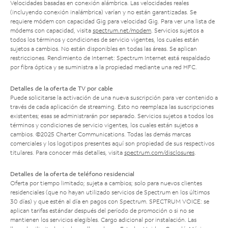
Velocidades basadas en conexión alámbrica. Las velocidades reales
(incluyendo conexión inalámbrica) varían y no están garantizadas. Se
requiere módem con capacidad Gig para velocidad Gig. Para ver una lista de
módems con capacidad, visita
spectrum.net/modem
. Servicios sujetos a
todos los términos y condiciones de servicio vigentes, los cuales están
sujetos a cambios. No están disponibles en todas las áreas. Se aplican
restricciones. Rendimiento de Internet: Spectrum Internet está respaldado
por fibra óptica y se suministra a la propiedad mediante una red HFC.
Detalles de la oferta de TV por cable
Puede solicitarse la activación de una nueva suscripción para ver contenido a
través de cada aplicación de streaming. Esto no reemplaza las suscripciones
existentes; esas se administrarán por separado. Servicios sujetos a todos los
términos y condiciones de servicio vigentes, los cuales están sujetos a
cambios. ©2025 Charter Communications. Todas las demás marcas
comerciales y los logotipos presentes aquí son propiedad de sus respectivos
titulares. Para conocer más detalles, visita
spectrum.com/disclosures
.
Detalles de la oferta de teléfono residencial
Oferta por tiempo limitado; sujeta a cambios; solo para nuevos clientes
residenciales (que no hayan utilizado servicios de Spectrum en los últimos
30 días) y que estén al día en pagos con Spectrum. SPECTRUM VOICE: se
aplican tarifas estándar después del período de promoción o si no se
mantienen los servicios elegibles. Cargo adicional por instalación. Las