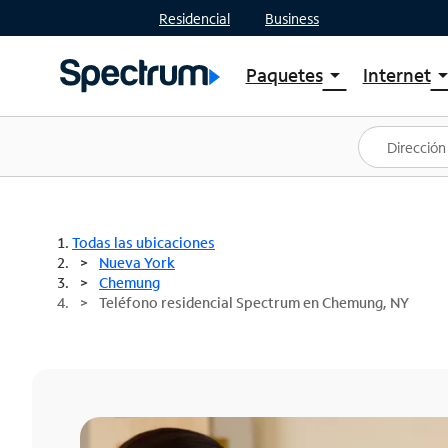
Residencial
Business
Paquetes
Internet
arrow_drop_down
arrow_drop
Ver paquetes
Spectr
Spectrum One
Planes
Mejores ofertas
Spectr
Ofertas en tu área
Intern
Todas las ubicaciones
Nueva York
Chemung
Teléfono residencial Spectrum en Chemung, NY