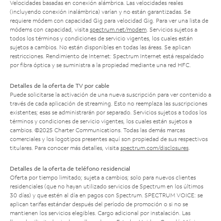
Velocidades basadas en conexión alámbrica. Las velocidades reales
(incluyendo conexión inalámbrica) varían y no están garantizadas. Se
requiere módem con capacidad Gig para velocidad Gig. Para ver una lista de
módems con capacidad, visita
spectrum.net/modem
. Servicios sujetos a
todos los términos y condiciones de servicio vigentes, los cuales están
sujetos a cambios. No están disponibles en todas las áreas. Se aplican
restricciones. Rendimiento de Internet: Spectrum Internet está respaldado
por fibra óptica y se suministra a la propiedad mediante una red HFC.
Detalles de la oferta de TV por cable
Puede solicitarse la activación de una nueva suscripción para ver contenido a
través de cada aplicación de streaming. Esto no reemplaza las suscripciones
existentes; esas se administrarán por separado. Servicios sujetos a todos los
términos y condiciones de servicio vigentes, los cuales están sujetos a
cambios. ©2025 Charter Communications. Todas las demás marcas
comerciales y los logotipos presentes aquí son propiedad de sus respectivos
titulares. Para conocer más detalles, visita
spectrum.com/disclosures
.
Detalles de la oferta de teléfono residencial
Oferta por tiempo limitado; sujeta a cambios; solo para nuevos clientes
residenciales (que no hayan utilizado servicios de Spectrum en los últimos
30 días) y que estén al día en pagos con Spectrum. SPECTRUM VOICE: se
aplican tarifas estándar después del período de promoción o si no se
mantienen los servicios elegibles. Cargo adicional por instalación. Las