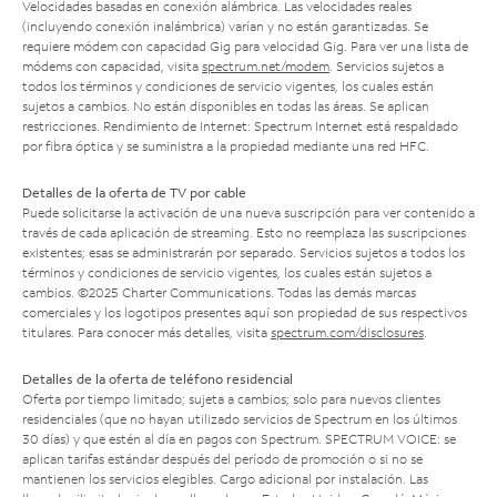
Velocidades basadas en conexión alámbrica. Las velocidades reales
(incluyendo conexión inalámbrica) varían y no están garantizadas. Se
requiere módem con capacidad Gig para velocidad Gig. Para ver una lista de
módems con capacidad, visita
spectrum.net/modem
. Servicios sujetos a
todos los términos y condiciones de servicio vigentes, los cuales están
sujetos a cambios. No están disponibles en todas las áreas. Se aplican
restricciones. Rendimiento de Internet: Spectrum Internet está respaldado
por fibra óptica y se suministra a la propiedad mediante una red HFC.
Detalles de la oferta de TV por cable
Puede solicitarse la activación de una nueva suscripción para ver contenido a
través de cada aplicación de streaming. Esto no reemplaza las suscripciones
existentes; esas se administrarán por separado. Servicios sujetos a todos los
términos y condiciones de servicio vigentes, los cuales están sujetos a
cambios. ©2025 Charter Communications. Todas las demás marcas
comerciales y los logotipos presentes aquí son propiedad de sus respectivos
titulares. Para conocer más detalles, visita
spectrum.com/disclosures
.
Detalles de la oferta de teléfono residencial
Oferta por tiempo limitado; sujeta a cambios; solo para nuevos clientes
residenciales (que no hayan utilizado servicios de Spectrum en los últimos
30 días) y que estén al día en pagos con Spectrum. SPECTRUM VOICE: se
aplican tarifas estándar después del período de promoción o si no se
mantienen los servicios elegibles. Cargo adicional por instalación. Las