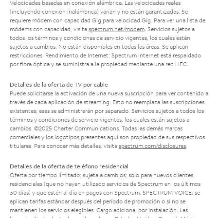
Velocidades basadas en conexión alámbrica. Las velocidades reales
(incluyendo conexión inalámbrica) varían y no están garantizadas. Se
requiere módem con capacidad Gig para velocidad Gig. Para ver una lista de
módems con capacidad, visita
spectrum.net/modem
. Servicios sujetos a
todos los términos y condiciones de servicio vigentes, los cuales están
sujetos a cambios. No están disponibles en todas las áreas. Se aplican
restricciones. Rendimiento de Internet: Spectrum Internet está respaldado
por fibra óptica y se suministra a la propiedad mediante una red HFC.
Detalles de la oferta de TV por cable
Puede solicitarse la activación de una nueva suscripción para ver contenido a
través de cada aplicación de streaming. Esto no reemplaza las suscripciones
existentes; esas se administrarán por separado. Servicios sujetos a todos los
términos y condiciones de servicio vigentes, los cuales están sujetos a
cambios. ©2025 Charter Communications. Todas las demás marcas
comerciales y los logotipos presentes aquí son propiedad de sus respectivos
titulares. Para conocer más detalles, visita
spectrum.com/disclosures
.
Detalles de la oferta de teléfono residencial
Oferta por tiempo limitado; sujeta a cambios; solo para nuevos clientes
residenciales (que no hayan utilizado servicios de Spectrum en los últimos
30 días) y que estén al día en pagos con Spectrum. SPECTRUM VOICE: se
aplican tarifas estándar después del período de promoción o si no se
mantienen los servicios elegibles. Cargo adicional por instalación. Las