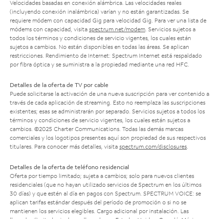
Velocidades basadas en conexión alámbrica. Las velocidades reales
(incluyendo conexión inalámbrica) varían y no están garantizadas. Se
requiere módem con capacidad Gig para velocidad Gig. Para ver una lista de
módems con capacidad, visita
spectrum.net/modem
. Servicios sujetos a
todos los términos y condiciones de servicio vigentes, los cuales están
sujetos a cambios. No están disponibles en todas las áreas. Se aplican
restricciones. Rendimiento de Internet: Spectrum Internet está respaldado
por fibra óptica y se suministra a la propiedad mediante una red HFC.
Detalles de la oferta de TV por cable
Puede solicitarse la activación de una nueva suscripción para ver contenido a
través de cada aplicación de streaming. Esto no reemplaza las suscripciones
existentes; esas se administrarán por separado. Servicios sujetos a todos los
términos y condiciones de servicio vigentes, los cuales están sujetos a
cambios. ©2025 Charter Communications. Todas las demás marcas
comerciales y los logotipos presentes aquí son propiedad de sus respectivos
titulares. Para conocer más detalles, visita
spectrum.com/disclosures
.
Detalles de la oferta de teléfono residencial
Oferta por tiempo limitado; sujeta a cambios; solo para nuevos clientes
residenciales (que no hayan utilizado servicios de Spectrum en los últimos
30 días) y que estén al día en pagos con Spectrum. SPECTRUM VOICE: se
aplican tarifas estándar después del período de promoción o si no se
mantienen los servicios elegibles. Cargo adicional por instalación. Las