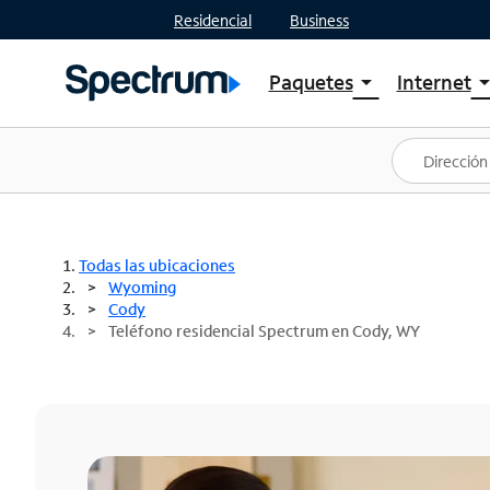
Residencial
Business
Paquetes
Internet
arrow_drop_down
arrow_drop
Ver paquetes
Spectr
Spectrum One
Planes
Mejores ofertas
Spectr
Ofertas en tu área
Intern
Todas las ubicaciones
Wyoming
Cody
Teléfono residencial Spectrum en Cody, WY