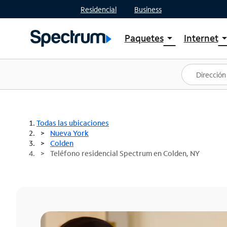
Residencial
Business
Paquetes
Internet
arrow_drop_down
arrow_drop
Ver paquetes
Spectr
Spectrum One
Planes
Mejores ofertas
Spectr
Ofertas en tu área
Intern
Todas las ubicaciones
Nueva York
Colden
Teléfono residencial Spectrum en Colden, NY