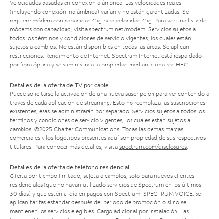
Velocidades basadas en conexión alámbrica. Las velocidades reales
(incluyendo conexión inalámbrica) varían y no están garantizadas. Se
requiere módem con capacidad Gig para velocidad Gig. Para ver una lista de
módems con capacidad, visita
spectrum.net/modem
. Servicios sujetos a
todos los términos y condiciones de servicio vigentes, los cuales están
sujetos a cambios. No están disponibles en todas las áreas. Se aplican
restricciones. Rendimiento de Internet: Spectrum Internet está respaldado
por fibra óptica y se suministra a la propiedad mediante una red HFC.
Detalles de la oferta de TV por cable
Puede solicitarse la activación de una nueva suscripción para ver contenido a
través de cada aplicación de streaming. Esto no reemplaza las suscripciones
existentes; esas se administrarán por separado. Servicios sujetos a todos los
términos y condiciones de servicio vigentes, los cuales están sujetos a
cambios. ©2025 Charter Communications. Todas las demás marcas
comerciales y los logotipos presentes aquí son propiedad de sus respectivos
titulares. Para conocer más detalles, visita
spectrum.com/disclosures
.
Detalles de la oferta de teléfono residencial
Oferta por tiempo limitado; sujeta a cambios; solo para nuevos clientes
residenciales (que no hayan utilizado servicios de Spectrum en los últimos
30 días) y que estén al día en pagos con Spectrum. SPECTRUM VOICE: se
aplican tarifas estándar después del período de promoción o si no se
mantienen los servicios elegibles. Cargo adicional por instalación. Las