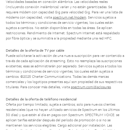
Velocidades basadas en conexión alámbrica. Las velocidades reales
(incluyendo conexión inalámbrica) varían y no están garantizadas. Se
requiere módem con capacidad Gig para velocidad Gig. Para ver una lista de
módems con capacidad, visita
spectrum.net/modem
. Servicios sujetos a
todos los términos y condiciones de servicio vigentes, los cuales están
sujetos a cambios. No están disponibles en todas las áreas. Se aplican
restricciones. Rendimiento de Internet: Spectrum Internet está respaldado
por fibra óptica y se suministra a la propiedad mediante una red HFC.
Detalles de la oferta de TV por cable
Puede solicitarse la activación de una nueva suscripción para ver contenido a
través de cada aplicación de streaming. Esto no reemplaza las suscripciones
existentes; esas se administrarán por separado. Servicios sujetos a todos los
términos y condiciones de servicio vigentes, los cuales están sujetos a
cambios. ©2025 Charter Communications. Todas las demás marcas
comerciales y los logotipos presentes aquí son propiedad de sus respectivos
titulares. Para conocer más detalles, visita
spectrum.com/disclosures
.
Detalles de la oferta de teléfono residencial
Oferta por tiempo limitado; sujeta a cambios; solo para nuevos clientes
residenciales (que no hayan utilizado servicios de Spectrum en los últimos
30 días) y que estén al día en pagos con Spectrum. SPECTRUM VOICE: se
aplican tarifas estándar después del período de promoción o si no se
mantienen los servicios elegibles. Cargo adicional por instalación. Las