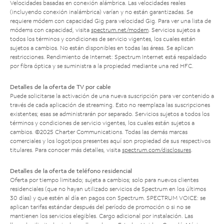
Velocidades basadas en conexión alámbrica. Las velocidades reales
(incluyendo conexión inalámbrica) varían y no están garantizadas. Se
requiere módem con capacidad Gig para velocidad Gig. Para ver una lista de
módems con capacidad, visita
spectrum.net/modem
. Servicios sujetos a
todos los términos y condiciones de servicio vigentes, los cuales están
sujetos a cambios. No están disponibles en todas las áreas. Se aplican
restricciones. Rendimiento de Internet: Spectrum Internet está respaldado
por fibra óptica y se suministra a la propiedad mediante una red HFC.
Detalles de la oferta de TV por cable
Puede solicitarse la activación de una nueva suscripción para ver contenido a
través de cada aplicación de streaming. Esto no reemplaza las suscripciones
existentes; esas se administrarán por separado. Servicios sujetos a todos los
términos y condiciones de servicio vigentes, los cuales están sujetos a
cambios. ©2025 Charter Communications. Todas las demás marcas
comerciales y los logotipos presentes aquí son propiedad de sus respectivos
titulares. Para conocer más detalles, visita
spectrum.com/disclosures
.
Detalles de la oferta de teléfono residencial
Oferta por tiempo limitado; sujeta a cambios; solo para nuevos clientes
residenciales (que no hayan utilizado servicios de Spectrum en los últimos
30 días) y que estén al día en pagos con Spectrum. SPECTRUM VOICE: se
aplican tarifas estándar después del período de promoción o si no se
mantienen los servicios elegibles. Cargo adicional por instalación. Las