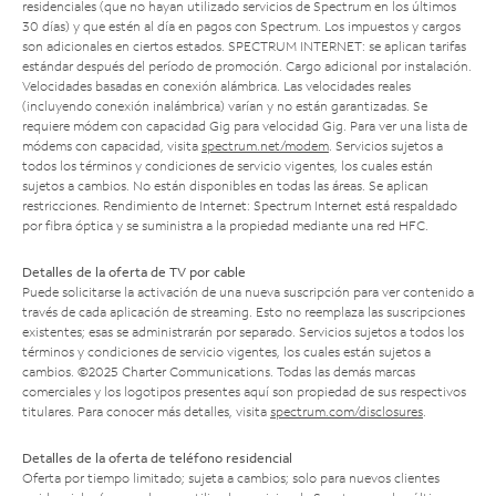
residenciales (que no hayan utilizado servicios de Spectrum en los últimos
30 días) y que estén al día en pagos con Spectrum. Los impuestos y cargos
son adicionales en ciertos estados. SPECTRUM INTERNET: se aplican tarifas
estándar después del período de promoción. Cargo adicional por instalación.
Velocidades basadas en conexión alámbrica. Las velocidades reales
(incluyendo conexión inalámbrica) varían y no están garantizadas. Se
requiere módem con capacidad Gig para velocidad Gig. Para ver una lista de
módems con capacidad, visita
spectrum.net/modem
. Servicios sujetos a
todos los términos y condiciones de servicio vigentes, los cuales están
sujetos a cambios. No están disponibles en todas las áreas. Se aplican
restricciones. Rendimiento de Internet: Spectrum Internet está respaldado
por fibra óptica y se suministra a la propiedad mediante una red HFC.
Detalles de la oferta de TV por cable
Puede solicitarse la activación de una nueva suscripción para ver contenido a
través de cada aplicación de streaming. Esto no reemplaza las suscripciones
existentes; esas se administrarán por separado. Servicios sujetos a todos los
términos y condiciones de servicio vigentes, los cuales están sujetos a
cambios. ©2025 Charter Communications. Todas las demás marcas
comerciales y los logotipos presentes aquí son propiedad de sus respectivos
titulares. Para conocer más detalles, visita
spectrum.com/disclosures
.
Detalles de la oferta de teléfono residencial
Oferta por tiempo limitado; sujeta a cambios; solo para nuevos clientes