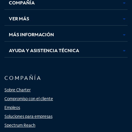
COMPAÑÍA
abre
abre
abre
abre
en
en
en
en
una
una
una
una
VER MÁS
pestaña
pestaña
pestaña
pestaña
nueva
nueva
nueva
nueva
MÁS INFORMACIÓN
AYUDA Y ASISTENCIA TÉCNICA
COMPAÑÍA
Sobre Charter
Compromiso con el cliente
Empleos
Soluciones para empresas
Spectrum Reach