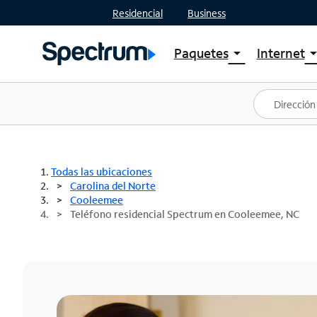
Residencial
Business
Paquetes
Internet
arrow_drop_down
arrow_drop
Ver paquetes
Spectr
Spectrum One
Planes
Mejores ofertas
Spectr
Ofertas en tu área
Intern
Todas las ubicaciones
Carolina del Norte
Cooleemee
Teléfono residencial Spectrum en Cooleemee, NC