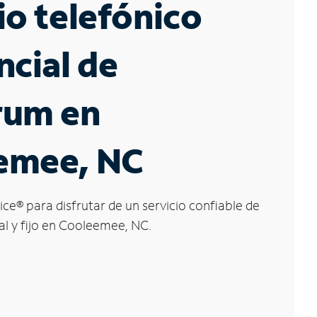
io telefónico
ncial de
rum en
emee, NC
ice
®
para disfrutar de un servicio confiable de
al y fijo en Cooleemee, NC.