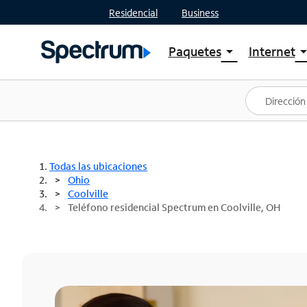
Residencial
Business
Paquetes
Internet
arrow_drop_down
arrow_drop
Ver paquetes
Spectr
Spectrum One
Planes
Mejores ofertas
Spectr
Ofertas en tu área
Intern
Todas las ubicaciones
Ohio
Coolville
Teléfono residencial Spectrum en Coolville, OH