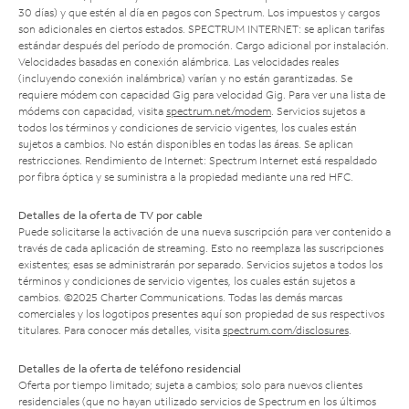
30 días) y que estén al día en pagos con Spectrum. Los impuestos y cargos
son adicionales en ciertos estados. SPECTRUM INTERNET: se aplican tarifas
estándar después del período de promoción. Cargo adicional por instalación.
Velocidades basadas en conexión alámbrica. Las velocidades reales
(incluyendo conexión inalámbrica) varían y no están garantizadas. Se
requiere módem con capacidad Gig para velocidad Gig. Para ver una lista de
módems con capacidad, visita
spectrum.net/modem
. Servicios sujetos a
todos los términos y condiciones de servicio vigentes, los cuales están
sujetos a cambios. No están disponibles en todas las áreas. Se aplican
restricciones. Rendimiento de Internet: Spectrum Internet está respaldado
por fibra óptica y se suministra a la propiedad mediante una red HFC.
Detalles de la oferta de TV por cable
Puede solicitarse la activación de una nueva suscripción para ver contenido a
través de cada aplicación de streaming. Esto no reemplaza las suscripciones
existentes; esas se administrarán por separado. Servicios sujetos a todos los
términos y condiciones de servicio vigentes, los cuales están sujetos a
cambios. ©2025 Charter Communications. Todas las demás marcas
comerciales y los logotipos presentes aquí son propiedad de sus respectivos
titulares. Para conocer más detalles, visita
spectrum.com/disclosures
.
Detalles de la oferta de teléfono residencial
Oferta por tiempo limitado; sujeta a cambios; solo para nuevos clientes
residenciales (que no hayan utilizado servicios de Spectrum en los últimos