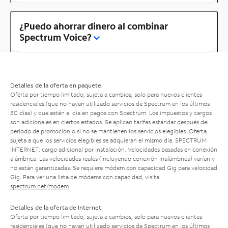
¿Puedo ahorrar dinero al combinar
Spectrum Voice?
Detalles de la oferta en paquete
Oferta por tiempo limitado; sujeta a cambios; solo para nuevos clientes
residenciales (que no hayan utilizado servicios de Spectrum en los últimos
30 días) y que estén al día en pagos con Spectrum. Los impuestos y cargos
son adicionales en ciertos estados. Se aplican tarifas estándar después del
período de promoción o si no se mantienen los servicios elegibles. Oferta
sujeta a que los servicios elegibles se adquieran el mismo día. SPECTRUM
INTERNET: cargo adicional por instalación. Velocidades basadas en conexión
alámbrica. Las velocidades reales (incluyendo conexión inalámbrica) varían y
no están garantizadas. Se requiere módem con capacidad Gig para velocidad
Gig. Para ver una lista de módems con capacidad, visita
spectrum.net/modem
.
Detalles de la oferta de Internet
Oferta por tiempo limitado; sujeta a cambios; solo para nuevos clientes
residenciales (que no hayan utilizado servicios de Spectrum en los últimos