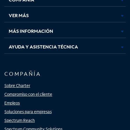
en
en
en
en
una
una
una
una
VER MÁS
pestaña
pestaña
pestaña
pestaña
nueva
nueva
nueva
nueva
MÁS INFORMACIÓN
AYUDA Y ASISTENCIA TÉCNICA
COMPAÑÍA
Sobre Charter
Compromiso con el cliente
Empleos
Soluciones para empresas
Spectrum Reach
Spectrum Community Solutions