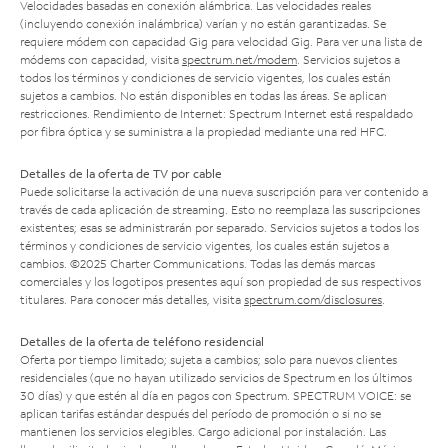
Velocidades basadas en conexión alámbrica. Las velocidades reales
(incluyendo conexión inalámbrica) varían y no están garantizadas. Se
requiere módem con capacidad Gig para velocidad Gig. Para ver una lista de
módems con capacidad, visita
spectrum.net/modem
. Servicios sujetos a
todos los términos y condiciones de servicio vigentes, los cuales están
sujetos a cambios. No están disponibles en todas las áreas. Se aplican
restricciones. Rendimiento de Internet: Spectrum Internet está respaldado
por fibra óptica y se suministra a la propiedad mediante una red HFC.
Detalles de la oferta de TV por cable
Puede solicitarse la activación de una nueva suscripción para ver contenido a
través de cada aplicación de streaming. Esto no reemplaza las suscripciones
existentes; esas se administrarán por separado. Servicios sujetos a todos los
términos y condiciones de servicio vigentes, los cuales están sujetos a
cambios. ©2025 Charter Communications. Todas las demás marcas
comerciales y los logotipos presentes aquí son propiedad de sus respectivos
titulares. Para conocer más detalles, visita
spectrum.com/disclosures
.
Detalles de la oferta de teléfono residencial
Oferta por tiempo limitado; sujeta a cambios; solo para nuevos clientes
residenciales (que no hayan utilizado servicios de Spectrum en los últimos
30 días) y que estén al día en pagos con Spectrum. SPECTRUM VOICE: se
aplican tarifas estándar después del período de promoción o si no se
mantienen los servicios elegibles. Cargo adicional por instalación. Las